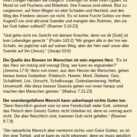
ihren Zungen handeln sie trueglich. Otterngift ist unter ihren Lippen; ihr
Mund ist voll Fluchens und Bitterkeit. Ihre Fuesse sind eilend, Blut zu
vergiessen; auf ihren Wegen ist eitel Schaden und Herzleid, und den
Weg des Friedens wissen sie nicht. Es ist keine Furcht Gottes vor ihren
AugenÖ sie sind allzumal Suender und mangeln des Ruhmes, den sie
bei Gott haben solltenÖ” (Roemer 3:10-23)
“Und gehe nicht ins Gericht mit deinem Knechte; denn vor dir [Gott] ist
kein Lebendiger gerecht.” (Psalm 143:2) “Wir gingen alle in der Irre wie
Schafe, ein jeglicher sah auf seinen Weg; aber der Herr warf unser aller
Suende auf ihn (Jesus).” (Jesaja 53:6)
Die Quelle des Boesen im Menschen ist sein eigenes Herz
: “Es ist
das Herz ein trotzig und verzagt Ding; wer kann es ergruenden?”
(Jeremia 17:9) “denn von innen, aus dem Herzen der Menschen, gehen
heraus boese Gedanken: Ehebruch, Hurerei, Mord, Dieberei, Geiz,
Schalkheit, List, Unzucht, Schalksauge, Gotteslaesterung, Hoffart,
Unvernunft. Alle diese boesen Stuecke gehen von innen heraus und
machen den Menschen gemein.” (Markus 7:21-23)
Der suendengefallene Mensch kann ueberhaupt nichts Gutes tun
:
“Denn fleischlich gesinnt sein ist eine Feindschaft wider Gott, sintemal
das Fleisch dem Gesetz Gottes nicht Untertan ist; denn es vermag auch
nicht. Die aber fleischlich sind, koennen Gott nicht gefallen.” (Roemer
8:7,8)
“Der natuerliche Mensch aber vernimmt nichts vom Geist Gottes; es ist
ihm eine Torheit, und er kann es nicht erkennen; denn es muss geistlich