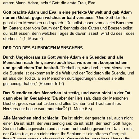
ersten Mann, Adam, schuf Gott die erste Frau, Eva.
Gott brachte Adam und Eva in eine perfekte Umwelt und gab Adam
nur ein Gebot, gegen welches er bald verstiess
: “Und Gott der Herr
gebot dem Menschen und sprach: ‘Du sollst essen von allerlei Baeumen
im Garten; aber vom Baum der Erkenntnis des Guten und Boesen sollst
du nicht essen; denn welches Tages du davon issest, wirst du des Todes
sterben.’ “ (1. Mose 2)
DER TOD DES SUENDIGEN MENSCHENS
Durch Ungehorsam zu Gott wurde Adam ein Suender, und alle
Menschen nach ihm, sowie auch
Eva, wurden mit koerperlichem
und geistlichem Tod bestraft.
“Derhalben, wie durch einen Menschen
die Suende ist gekommen in die Welt und der Tod durch die Suende, und
ist also der Tod zu allen Menschen durchgedrungen, dieweil sie alle
gesuendigt haben;” (Roemer 5:12)
Das Suendigen des Menschen ist stetig, und wenn nicht in der Tat,
dann aber im Gedanken
: “Da aber der Herr sah, dass der Menschen
Bosheit gross war auf Erden und alles Dichten und Trachten ihres
Herzens nur boese war immerdarÖ” (1. Mose 6:5)
Alle Menschen sind schlecht
: “Da ist nicht, der gerecht sei, auch nicht
einer. Da ist nicht, der verstaendig sei; da ist nicht, der nach Gott frage.
Sie sind alle abgewichen und allesamt untuechtig geworden. Da ist nicht,
der Gutes tue, auch nicht einer. Ihr Schlund ist ein offenes Grab; mit