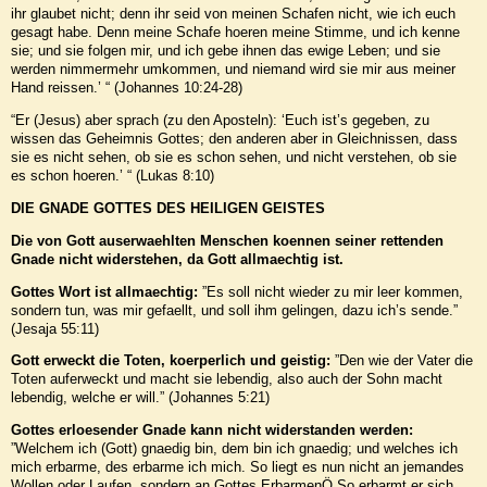
ihr glaubet nicht; denn ihr seid von meinen Schafen nicht, wie ich euch
gesagt habe. Denn meine Schafe hoeren meine Stimme, und ich kenne
sie; und sie folgen mir, und ich gebe ihnen das ewige Leben; und sie
werden nimmermehr umkommen, und niemand wird sie mir aus meiner
Hand reissen.’ “ (Johannes 10:24-28)
“Er (Jesus) aber sprach (zu den Aposteln): ‘Euch ist’s gegeben, zu
wissen das Geheimnis Gottes; den anderen aber in Gleichnissen, dass
sie es nicht sehen, ob sie es schon sehen, und nicht verstehen, ob sie
es schon hoeren.’ “ (Lukas 8:10)
DIE GNADE GOTTES DES HEILIGEN GEISTES
Die von Gott auserwaehlten Menschen koennen seiner rettenden
Gnade nicht widerstehen, da Gott allmaechtig ist.
Gottes Wort ist allmaechtig:
”Es soll nicht wieder zu mir leer kommen,
sondern tun, was mir gefaellt, und soll ihm gelingen, dazu ich’s sende.”
(Jesaja 55:11)
Gott erweckt die Toten, koerperlich und geistig:
”Den wie der Vater die
Toten auferweckt und macht sie lebendig, also auch der Sohn macht
lebendig, welche er will.” (Johannes 5:21)
Gottes erloesender Gnade kann nicht widerstanden werden:
”Welchem ich (Gott) gnaedig bin, dem bin ich gnaedig; und welches ich
mich erbarme, des erbarme ich mich. So liegt es nun nicht an jemandes
Wollen oder Laufen, sondern an Gottes ErbarmenÖ So erbarmt er sich