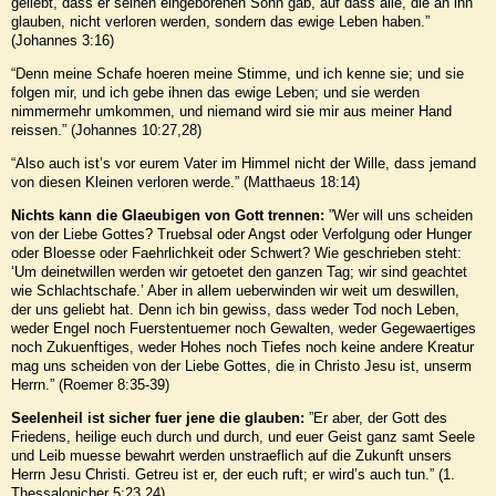
geliebt, dass er seinen eingeborenen Sohn gab, auf dass alle, die an ihn
glauben, nicht verloren werden, sondern das ewige Leben haben.”
(Johannes 3:16)
“Denn meine Schafe hoeren meine Stimme, und ich kenne sie; und sie
folgen mir, und ich gebe ihnen das ewige Leben; und sie werden
nimmermehr umkommen, und niemand wird sie mir aus meiner Hand
reissen.” (Johannes 10:27,28)
“Also auch ist’s vor eurem Vater im Himmel nicht der Wille, dass jemand
von diesen Kleinen verloren werde.” (Matthaeus 18:14)
Nichts kann die Glaeubigen von Gott trennen:
”Wer will uns scheiden
von der Liebe Gottes? Truebsal oder Angst oder Verfolgung oder Hunger
oder Bloesse oder Faehrlichkeit oder Schwert? Wie geschrieben steht:
‘Um deinetwillen werden wir getoetet den ganzen Tag; wir sind geachtet
wie Schlachtschafe.’ Aber in allem ueberwinden wir weit um deswillen,
der uns geliebt hat. Denn ich bin gewiss, dass weder Tod noch Leben,
weder Engel noch Fuerstentuemer noch Gewalten, weder Gegewaertiges
noch Zukuenftiges, weder Hohes noch Tiefes noch keine andere Kreatur
mag uns scheiden von der Liebe Gottes, die in Christo Jesu ist, unserm
Herrn.” (Roemer 8:35-39)
Seelenheil ist sicher fuer jene die glauben:
”Er aber, der Gott des
Friedens, heilige euch durch und durch, und euer Geist ganz samt Seele
und Leib muesse bewahrt werden unstraeflich auf die Zukunft unsers
Herrn Jesu Christi. Getreu ist er, der euch ruft; er wird’s auch tun.” (1.
Thessalonicher 5:23,24)