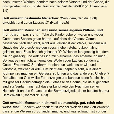
nach unseren Werken, sondern nach seinem Vorsatz und der Gnade, die
uns gegeben ist in Christo Jesu vor der Zeit der WeltÖ” (2. Thimotheus
1:9)
Gott erwaehlt bestimmte Menschen
: “Wohl dem, den du [Gott]
erwaehlst und zu dir laessestÖ” (Psalm 65:5)
Gott erwaehlt Menschen auf Grund seines eigenen Willens, und
nicht darum was sie tun
: “ehe die Kinder geboren waren und weder
Gutes noch Boeses getan hatten - auf dass der Vorsatz Gottes
bestuende nach der Wahl, nicht aus Verdienst der Werke, sondern aus
Gnade des BerufersÖ wie denn geschrieben steht: ‘Jakob hab ich
geliebet, aber Esau hab ich gehasset.’Ö ‘Welchem ich gnaedig bin, dem
bin ich gnaedig; und welches ich mich erbarme, des erbarme ich mich.’
So liegt es nun nicht an jemandes Wollen oder Laufen, sondern an
Gottes ErbarmenÖ So erbarmt er sich nun, welches er will, und
verstockt, welchen er willÖ Hat nicht ein Toepfer Macht, aus einem
Klumpen zu machen ein Gefaess zu Ehren und das andere zu Unehren?
Derhalben, da Gott wollte Zorn erzeigen und kundtun seine Macht, hat er
mit grosser Geduld getragen die Gefaesse des Zorns, die da zugerichtet
sind zur Verdammnis; auf dass er kundtaete den Reichtum seiner
Herrlichkeit an den Gefaessen der Barmherzigkeit, die er bereitet hat zur
HerrlichkeitÖ (Roemer 9:11-23)
Gott erwaehlt Menschen nicht weil sie maechtig, gut, reich oder
weise sind
: “Sondern was toericht ist vor der Welt das hat Gott erwaehlt,
dass er die Weisen zu Schanden mache; und was schwach ist vor der