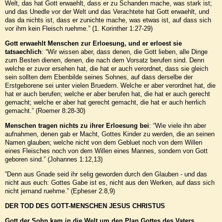
Welt, das hat Gott erwaehlt, dass er zu Schanden mache, was stark ist;
und das Unedle vor der Welt und das Verachtete hat Gott erwaehlt, und
das da nichts ist, dass er zunichte mache, was etwas ist, auf dass sich
vor ihm kein Fleisch ruehme.” (1. Korinther 1:27-29)
Gott erwaehlt Menschen zur Erloesung, und er erloest sie
tatsaechlich
: “Wir wissen aber, dass denen, die Gott lieben, alle Dinge
zum Besten dienen, denen, die nach dem Vorsatz berufen sind. Denn
welche er zuvor ersehen hat, die hat er auch verordnet, dass sie gleich
sein sollten dem Ebenbilde seines Sohnes, auf dass derselbe der
Erstgeborene sei unter vielen Bruedern. Welche er aber verordnet hat, die
hat er auch berufen; welche er aber berufen hat, die hat er auch gerecht
gemacht; welche er aber hat gerecht gemacht, die hat er auch herrlich
gemacht.” (Roemer 8:28-30)
Menschen tragen nichts zu ihrer Erloesung bei
: “Wie viele ihn aber
aufnahmen, denen gab er Macht, Gottes Kinder zu werden, die an seinen
Namen glauben; welche nicht von dem Gebluet noch von dem Willen
eines Fleisches noch von dem Willen eines Mannes, sondern von Gott
geboren sind.” (Johannes 1:12,13)
”Denn aus Gnade seid ihr selig geworden durch den Glauben - und das
nicht aus euch: Gottes Gabe ist es, nicht aus den Werken, auf dass sich
nicht jemand ruehme.” (Epheser 2:8,9)
DER TOD DES GOTT-MENSCHEN JESUS CHRISTUS
Gott der Sohn kam in die Welt um den Plan Gottes des Vaters