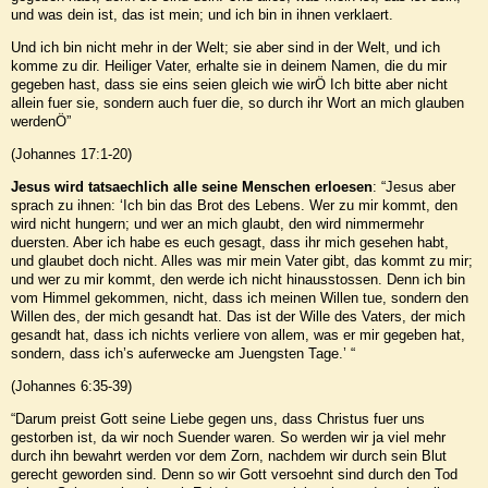
und was dein ist, das ist mein; und ich bin in ihnen verklaert.
Und ich bin nicht mehr in der Welt; sie aber sind in der Welt, und ich
komme zu dir. Heiliger Vater, erhalte sie in deinem Namen, die du mir
gegeben hast, dass sie eins seien gleich wie wirÖ Ich bitte aber nicht
allein fuer sie, sondern auch fuer die, so durch ihr Wort an mich glauben
werdenÖ”
(Johannes 17:1-20)
Jesus wird tatsaechlich alle seine Menschen erloesen
: “Jesus aber
sprach zu ihnen: ‘Ich bin das Brot des Lebens. Wer zu mir kommt, den
wird nicht hungern; und wer an mich glaubt, den wird nimmermehr
duersten. Aber ich habe es euch gesagt, dass ihr mich gesehen habt,
und glaubet doch nicht. Alles was mir mein Vater gibt, das kommt zu mir;
und wer zu mir kommt, den werde ich nicht hinausstossen. Denn ich bin
vom Himmel gekommen, nicht, dass ich meinen Willen tue, sondern den
Willen des, der mich gesandt hat. Das ist der Wille des Vaters, der mich
gesandt hat, dass ich nichts verliere von allem, was er mir gegeben hat,
sondern, dass ich’s auferwecke am Juengsten Tage.’ “
(Johannes 6:35-39)
“Darum preist Gott seine Liebe gegen uns, dass Christus fuer uns
gestorben ist, da wir noch Suender waren. So werden wir ja viel mehr
durch ihn bewahrt werden vor dem Zorn, nachdem wir durch sein Blut
gerecht geworden sind. Denn so wir Gott versoehnt sind durch den Tod