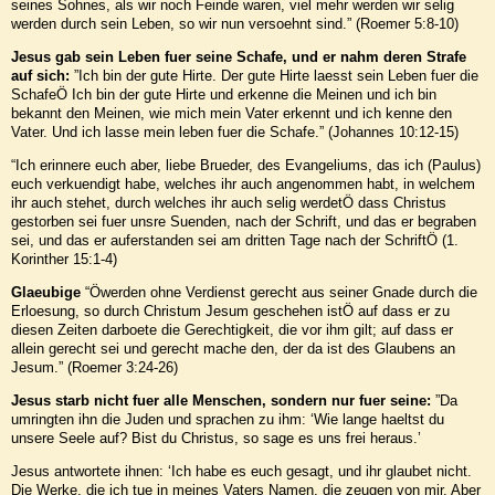
seines Sohnes, als wir noch Feinde waren, viel mehr werden wir selig
werden durch sein Leben, so wir nun versoehnt sind.” (Roemer 5:8-10)
Jesus gab sein Leben fuer seine Schafe, und er nahm deren Strafe
auf sich:
”Ich bin der gute Hirte. Der gute Hirte laesst sein Leben fuer die
SchafeÖ Ich bin der gute Hirte und erkenne die Meinen und ich bin
bekannt den Meinen, wie mich mein Vater erkennt und ich kenne den
Vater. Und ich lasse mein leben fuer die Schafe.” (Johannes 10:12-15)
“Ich erinnere euch aber, liebe Brueder, des Evangeliums, das ich (Paulus)
euch verkuendigt habe, welches ihr auch angenommen habt, in welchem
ihr auch stehet, durch welches ihr auch selig werdetÖ dass Christus
gestorben sei fuer unsre Suenden, nach der Schrift, und das er begraben
sei, und das er auferstanden sei am dritten Tage nach der SchriftÖ (1.
Korinther 15:1-4)
Glaeubige
“Öwerden ohne Verdienst gerecht aus seiner Gnade durch die
Erloesung, so durch Christum Jesum geschehen istÖ auf dass er zu
diesen Zeiten darboete die Gerechtigkeit, die vor ihm gilt; auf dass er
allein gerecht sei und gerecht mache den, der da ist des Glaubens an
Jesum.” (Roemer 3:24-26)
Jesus starb nicht fuer alle Menschen, sondern nur fuer seine:
”Da
umringten ihn die Juden und sprachen zu ihm: ‘Wie lange haeltst du
unsere Seele auf? Bist du Christus, so sage es uns frei heraus.’
Jesus antwortete ihnen: ‘Ich habe es euch gesagt, und ihr glaubet nicht.
Die Werke, die ich tue in meines Vaters Namen, die zeugen von mir. Aber