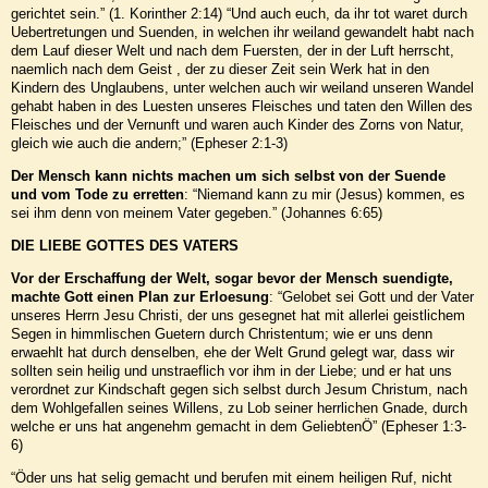
gerichtet sein.” (1. Korinther 2:14) “Und auch euch, da ihr tot waret durch
Uebertretungen und Suenden, in welchen ihr weiland gewandelt habt nach
dem Lauf dieser Welt und nach dem Fuersten, der in der Luft herrscht,
naemlich nach dem Geist , der zu dieser Zeit sein Werk hat in den
Kindern des Unglaubens, unter welchen auch wir weiland unseren Wandel
gehabt haben in des Luesten unseres Fleisches und taten den Willen des
Fleisches und der Vernunft und waren auch Kinder des Zorns von Natur,
gleich wie auch die andern;” (Epheser 2:1-3)
Der Mensch kann nichts machen um sich selbst von der Suende
und vom Tode zu erretten
: “Niemand kann zu mir (Jesus) kommen, es
sei ihm denn von meinem Vater gegeben.” (Johannes 6:65)
DIE LIEBE GOTTES DES VATERS
Vor der Erschaffung der Welt, sogar bevor der Mensch suendigte,
machte Gott einen Plan zur Erloesung
: “Gelobet sei Gott und der Vater
unseres Herrn Jesu Christi, der uns gesegnet hat mit allerlei geistlichem
Segen in himmlischen Guetern durch Christentum; wie er uns denn
erwaehlt hat durch denselben, ehe der Welt Grund gelegt war, dass wir
sollten sein heilig und unstraeflich vor ihm in der Liebe; und er hat uns
verordnet zur Kindschaft gegen sich selbst durch Jesum Christum, nach
dem Wohlgefallen seines Willens, zu Lob seiner herrlichen Gnade, durch
welche er uns hat angenehm gemacht in dem GeliebtenÖ” (Epheser 1:3-
6)
“Öder uns hat selig gemacht und berufen mit einem heiligen Ruf, nicht