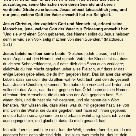
auszutragen, seine Menschen von deren Suende und deren
verdienter Strafe zu erloesen. Jesus erloest tatsaechlich jene, und
nur jene, welche Gott der Vater erwaehlt hat zur Seligkeit.
Jesus Christus, der zugleich Gott und Mensch ist, erloest seine
Menschen, jene, welche Gott der
Vater zur Erloesung erwaehlt hat:
“Und sie wird einen Sohn gebaeren, des Namen sollst du Jesus heissen;
denn er wird sein Volk selig machen von ihren Suenden.” (Matthaeus
1:21)
Jesus betete nur fuer seine Leute
: “Solches redete Jesus, und hob
seine Augen auf den Himmel und sprach: Vater, die Stunde ist da, dass
du deinen Sohn verklaerest, auf dass dich dein Sohn auch verklaere;
gleichwie du ihm Macht gegeben ueber alles Fleisch, auf dass er das
ewige Leben gebe allen, die du ihm gegeben hast. Das ist aber das ewige
Leben, dass sie dich, der du allein wahrer Gott bist, und den du gesandt
hast, Jesum Christum, erkennen. “Ich habe dich verklaert auf Erden und
vollendet das Werk, das du mir gegeben hastÖ Ich habe deinen Namen
offenbart den Menschen, die du mir von der Welt gegeben hast. Sie
waren dein, und du hast sie mir gegeben, und sie haben dein Wort
behalten. Nun wissen sie, dass alles, was du mir gegeben hast, sei von
mir. Denn die Worte, die du mir gegeben hast habe ich ihnen gegeben;
und sie haben sie angenommen und erkannt wahrhaftig, dass ich von dir
ausgegangen bin, und glauben, dass du mich gesandt hast.
Ich bitte fuer sie und bitte nicht fuer die Welt, sondern fuer die, die du mir
gegeben hast; denn sie sind dein. Und alles, was mein ist, das ist dein,