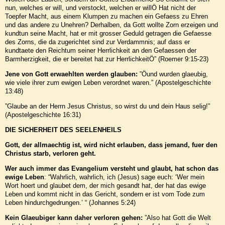
nun, welches er will, und verstockt, welchen er willÖ Hat nicht der
Toepfer Macht, aus einem Klumpen zu machen ein Gefaess zu Ehren
und das andere zu Unehren? Derhalben, da Gott wollte Zorn erzeigen und
kundtun seine Macht, hat er mit grosser Geduld getragen die Gefaesse
des Zorns, die da zugerichtet sind zur Verdammnis; auf dass er
kundtaete den Reichtum seiner Herrlichkeit an den Gefaessen der
Barmherzigkeit, die er bereitet hat zur HerrlichkeitÖ” (Roemer 9:15-23)
Jene von Gott erwaehlten werden glauben:
”Öund wurden glaeubig,
wie viele ihrer zum ewigen Leben verordnet waren.” (Apostelgeschichte
13:48)
”Glaube an der Herrn Jesus Christus, so wirst du und dein Haus selig!”
(Apostelgeschichte 16:31)
DIE SICHERHEIT DES SEELENHEILS
Gott, der allmaechtig ist, wird nicht erlauben, dass jemand, fuer den
Christus starb, verloren geht.
Wer auch immer das Evangelium versteht und glaubt, hat schon das
ewige Leben
: “Wahrlich, wahrlich, ich (Jesus) sage euch: ‘Wer mein
Wort hoert und glaubet dem, der mich gesandt hat, der hat das ewige
Leben und kommt nicht in das Gericht, sondern er ist vom Tode zum
Leben hindurchgedrungen.’ “ (Johannes 5:24)
Kein Glaeubiger kann daher verloren gehen:
”Also hat Gott die Welt